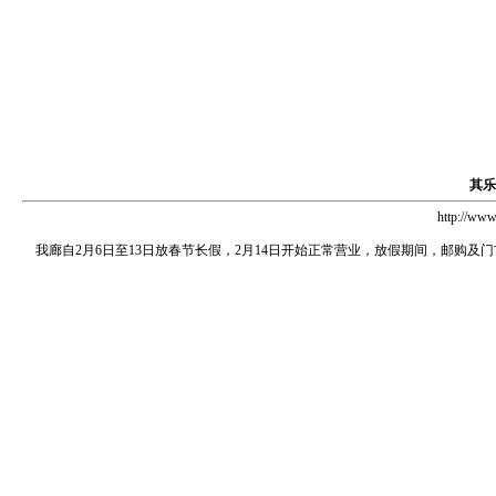
其乐
http://w
我廊自2月6日至13日放春节长假，2月14日开始正常营业，放假期间，邮购及门市