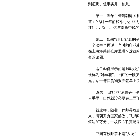
到证明。但事实并非如此。
第一，当年主管清朝海关和邮
道：“估计一年的税额可达500
才1.95万银元。这与奏折中说
第二，如果“红印花”真的是
一个汉字？再说，当时的印花税
在上海海关的仓库里呢？这些
有的谜团。
这位华侨展示的是100枚连张
被称为“姊妹花”。上面的一段英
元，贴于进口货物报关签单上
原来，“红印花”原票并不是
人手里，自然就没必要在上面
就这样，随着一件邮界瑰宝浮
来，清朝开办国家邮政，“红印
值达80万元，一枚四方联更是达
中国首枚邮票不是“大龙”