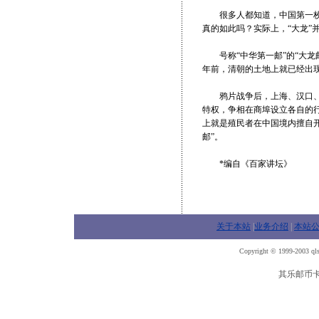
很多人都知道，中国第一枚邮票
真的如此吗？实际上，“大龙”
号称“中华第一邮”的“大龙邮
年前，清朝的土地上就已经出
鸦片战争后，上海、汉口、烟
特权，争相在商埠设立各自的行
上就是殖民者在中国境内擅自开
邮”。
*编自《百家讲坛》
关于本站
|
业务介绍
|
本站
Copyright © 1999-2003 qls
其乐邮币卡