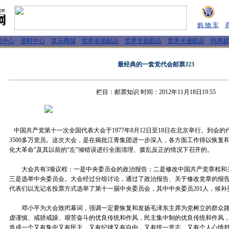
购 物 车
闻中心
资料中心
其乐商城
世界各地邮品
世界专题邮品
世界卡通邮品
特惠超
最经典的一套党代会邮票J23
栏目：邮票知识 时间：2012年11月18日19:55
中国共产党第十一次全国代表大会于1977年8月12日至18日在北京举行。到会的代
3500多万党员。这次大会，是在揭批江青集团进一步深入，各方面工作得以恢复
化大革命”及其以前的“左”倾错误进行全面清理、拨乱反正的情况下召开的。
大会共有3项议程：一是中央委员会的政治报告；二是修改中国共产党章程和
三是选举中央委员会。大会经过分组讨论，通过了政治报告、关于修改党章的报
代表们以无记名投票方式选举了第十一届中央委员会，其中中央委员201人，候补委
邓小平为大会致闭幕词，强调一定要恢复和发扬毛泽东主席为党树立的群众路
虚谨慎、戒骄戒躁、艰苦奋斗的优良传统和作风，民主集中制的优良传统和作风
造成一个又有集中又有民主、又有纪律又有自由，又有统一意志、又有个人心情