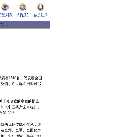
商品列表
邮购须知
会员注册
市
表有1510名，代表着全国
和整顿，广大群众渴望对“文
关于修改党的章程的报告；
告和《中国共产党章程》。
员132人。
线的优良传统和作风，谦
，在全党、全军、全国努力
舒畅、生动活泼，那样一种