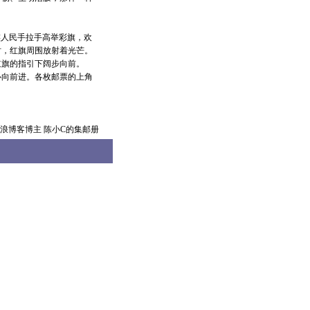
各族人民手拉手高举彩旗，欢
衬，红旗周围放射着光芒。
红旗的指引下阔步向前。
心向前进。各枚邮票的上角
新浪博客博主 陈小C的集邮册