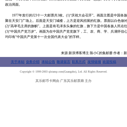
政治局面。
1977年发行的J23十一大邮票共3枚。(1)“庆祝大会召开”。画面主图是中国
聚在天安门广场上。后面是天安门城楼，上方是迎风招展的红旗。票面以白色做
(2)“高举毛主席的旗帜”。上面是有毛泽东头像的红旗，旗下方是中国各族人民在
(3)“中国共产党万岁”。画面为在中国共产党党旗下，工、农、商、学、兵满怀信
均印有“中国共产党第十一次全国代表大会”的字样。
来源:新浪博客博主 陈小C的集邮册 作者：
关于本站
|
业务介绍
|
本站公告
|
敬请留言
|
联系方式
|
友情链接
|
欢迎投稿
Copyright © 1999-2003 qlstamp.com(Guangzho), Ltd. All Rights Reserved.
其乐邮币卡网由 广东其乐邮票廊 主办