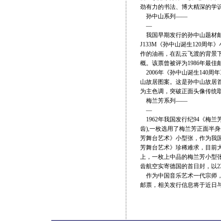
劲有力的书法、博大精深的学
孙中山系列——
—
我国早期发行的孙中山题材邮
J133M《孙中山诞生120
作的油画，在乱云飞渡的背景
概。该票曾被评为1986年最
2006年《孙中山诞生140
山故居图案。这是孙中山故居
为主色调，突破正面头像传统
梅兰芳系列——
—
1962年我国发行纪94《梅
齿),一枚选用了梅兰芳正面半
芳舞台艺术》小型张，作为我
芳舞台艺术》珍稀难求，目前大
上，一枚上中品的梅兰芳小型张以
齿航空实寄德国的首日封，以2
作为中国音乐艺术一代宗师，
邮票，相关发行信息将于近日