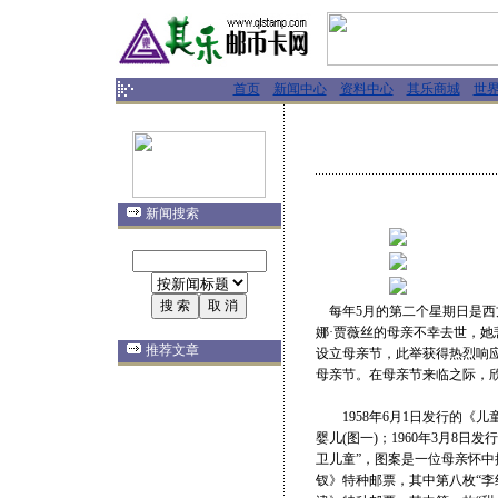
首页
新闻中心
资料中心
其乐商城
世
新闻搜索
每年5月的第二个星期日是西方
娜·贾薇丝的母亲不幸去世，
推荐文章
设立母亲节，此举获得热烈响应
母亲节。在母亲节来临之际，
1958年6月1日发行的《儿
婴儿(图一)；1960年3月8
卫儿童”，图案是一位母亲怀中搂
钗》特种邮票，其中第八枚“李纨