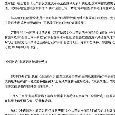
放军报》联合发表《无产阶级文化大革命全面胜利万岁》的社论,文章中首次提出了
法。此后各地迅速出版和制作了印有“全国山河一片红”字样的图书和毛泽东像章,
与其相关的邮票设计,是由当时年轻的邮票设计师万维生和同事们完成的。为了
生最后决定,这枚邮票就画他“再熟悉不过的门外的锣鼓喧天”。
万维生和几位同事设计的这枚《无产阶级文化大革命的全面胜利》(简称《全面
林彪向欢呼“全国山河一片红”的革命群众挥手致意,背景是红旗旗海和悬挂在气球
写“无产阶级文化大革命全面胜利万岁”字样,面值计划出8分和22分两种。邮票编号为文
万枚,1968年10月l日发行。
“全面胜利”邮票因政策调整夭折
1968年9月27日,就在《全面胜利》邮票正式发行前夕,由周恩来主持的“中央宣
议的最终精神是“不能把各种物品都印上毛泽东像和毛主席语录。”周恩来指出:“邮
信件交往,要指导如何设计好邮票。”
9月27日当天,邮电军管局下达命令:图案上有毛泽东形象的《全面胜利》邮票
在邮票上印毛泽东像、语录和诗词。
虽然《全面胜利》邮票夭折,但发售庆祝“文化大革命全面胜利”邮票的计划并