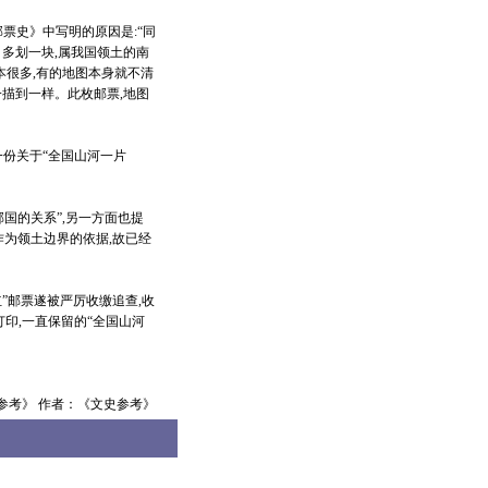
票史》中写明的原因是:“同
角多划一块,属我国领土的南
本很多,有的地图本身就不清
一描到一样。此枚邮票,地图
份关于“全国山河一片
国的关系”,另一方面也提
作为领土边界的依据,故已经
”邮票遂被严厉收缴追查,收
订印,一直保留的“全国山河
参考》 作者：《文史参考》