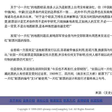
关于“小一片红”的地图错误,很多人认为是邮票上台湾没有被涂红。但《中国邮
中缅(甸)、中蒙(古)边界条约肯定的边界线不一致……此外中不(丹)边界也在东南
海诸岛也未表示出来。”对于这个错误,万维生后来解释说:“其实当时国内的地图版
楚,邮票设计是艺术创作而不是科学研究,只能抽象地表现,正如画人的五官,不必一
是一背景,不是出地图邮票,是各种推想越传越玄吧!”
发现“小一片红”的地图问题后,邮电部军管会曾与外交部联署向周恩来呈送过一
红”邮票问题的报告。
会签稿一方面肯定“这枚邮票发行以后,容易被帝修反利用,造谣污蔑,挑拨我与邻
出,“全国一片红邮票是我国象征性示意图,并没有任何文字标明,任何人都不能以此
印制的邮票仍可发行”。
但是很快,呈送报告就得到回复:“今后也不再发行,全部销毁”。“全国山河一片红
藏此票的人有些甚至受到过迫害。1969年三、四月间,《南京长江大桥》邮票下厂
一片红”邮票的编号“文14”被使用,“一片红”邮票的设计和发行才最终画上句号。
来源:《文史
关于本站
|
业务介绍
|
本站公告
|
敬请留言
|
联系方式
|
友情链接
|
欢迎投稿
Copyright © 1999-2003 qlstamp.com(Guangzho), Ltd. All Rights Reserved.