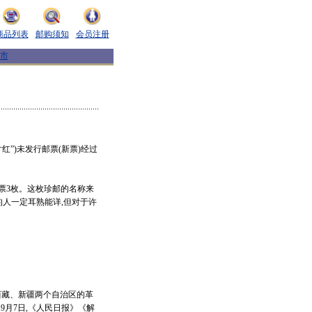
商品列表
邮购须知
会员注册
市
红”)未发行邮票(新票)经过
票3枚。这枚珍邮的名称来
的人一定耳熟能详,但对于许
随着西藏、新疆两个自治区的革
9月7日,《人民日报》《解