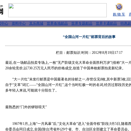
购 物 车
闻中心
资料中心
其乐商城
世界各地邮品
世界专题邮品
世界卡通邮品
特惠超
“全国山河一片红”邮票背后的故事
栏目：邮票知识 时间：2012年8月19日17:17
最近,在一场邮品拍卖专场上,一枚“无产阶级文化大革命全面胜利万岁”(俗称“大一片
20余轮竞价,以730.25万元人民币的价格成交,创造了中国单枚邮票拍卖新纪录。
“大一片红”未发行邮票是中国最著名的珍邮之一,存世仅见8枚,其中新票5枚,旧
自于“文革”词汇——“全国山河一片红”,这个当时红极一时的名词,经历过那段历史
多年轻人来说,可能就十分陌生了。
最熟悉的“门外的锣鼓喧天”
1967年1月,上海“一月风暴”后,“文化大革命”进入“全面夺权”阶段,9月5日,
命委员会同日成立,全国(除台湾省外)29个省、市、自治区全部建立了革命委员会。