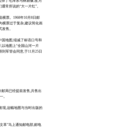
去掉了毛泽东与林彪像,改为
们通常所说的“大一片红”。
。1968年10月8日邮
为横票过于复杂,建议简化画
式发售。
中国地图,缩减了标语口号和
,以地图上“全国山河一片
到军管会同意,于11月25日
市邮局已经提前发售,共售出
之一。
现,这幅地图与当时出版的
文革”马上通知邮电部,邮电