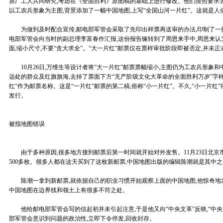
票厂工人共同研究,考虑在《全面胜利》原图稿的基础上进行修改。他们按照要求
以工农兵形象为主图,背景添加了一幅中国地图,上写“全国山河一片红”。这就是人
为做到及时配合宣传,邮电部军管会采取了先印出样票再送审的办法,印制了一批横票
电部军管会向当时的副总理李富春作汇报,这份报告辗转到了周恩来手中,周恩来认
面,缩小尺寸,不要“贪大求全”。“大一片红”邮票仅在票样审批阶段即被否定,并未正
10月26日,万维生等设计者将“大一片红”邮票票幅缩小,主图仍为工农兵形象和
远处的群众及红旗旗海,去掉了票面下方“无产阶级文化大革命的全面胜利万岁”字样
红”作为邮票名称。这是“一片红”邮票的第二稿,俗称“小一片红”。不久,“小一片红”得
发行。
被指地图错误
由于多种原因,很多地方接到邮票后第一时间就开始对外发售。11月23日北京
500多枚。很多人都在这天买到了这枚新邮票,中国地图出版的编辑陈潮就是其中
陈潮一拿到新邮票,就依据自己的职业习惯开始观察上面的中国地图,他惊奇地发
中国地图在边界线和领土上有很多不符之处。
他给邮电部军管会写的信起初并未引起注意,于是他又向“中央文革”反映,“中央
部军管会意识到问题的政治性,立即下令停发,回收封存。