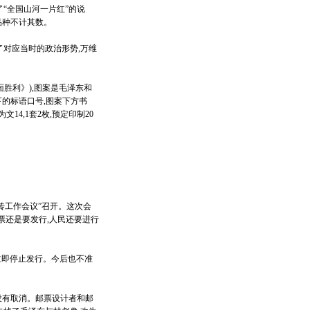
“全国山河一片红”的说
品种不计其数。
对应当时的政治形势,万维
胜利》),图案是毛泽东和
下的标语口号,图案下方书
14,1套2枚,预定印制20
传工作会议”召开。这次会
票还是要发行,人民还要进行
立即停止发行。今后也不准
没有取消。邮票设计者和邮