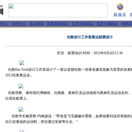
购 物 车
闻中心
资料中心
其乐商城
世界各地邮品
世界专题邮品
世界卡通邮品
特惠超
伦敦设计工作室奥运邮票设计
栏目：邮票知识 时间：2012年8月4日12:36
伦敦Hat Trick设计工作室设计了一套以首都伦敦一些著名建筑形象为背景的皇
2012伦敦奥运会。
伦敦塔桥、泰特现代博物馆、伦敦眼、奥林匹克运动场馆与奥林匹克运动击剑、
出现在邮票上。
伦敦市长鲍里斯·约翰逊说：“即使是飞毛腿赫尔墨斯，如果他看到这些美丽的
自己挂着他的运动鞋，把信通过皇家寄出去。”