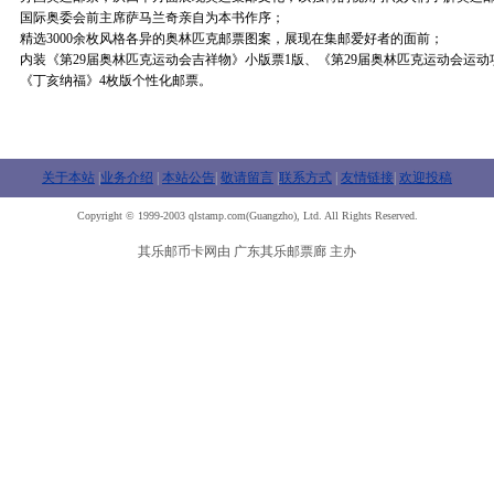
国际奥委会前主席萨马兰奇亲自为本书作序；
精选3000余枚风格各异的奥林匹克邮票图案，展现在集邮爱好者的面前；
内装《第29届奥林匹克运动会吉祥物》小版票1版、《第29届奥林匹克运动会运动
《丁亥纳福》4枚版个性化邮票。
关于本站
|
业务介绍
|
本站公告
|
敬请留言
|
联系方式
|
友情链接
|
欢迎投稿
Copyright © 1999-2003 qlstamp.com(Guangzho), Ltd. All Rights Reserved.
其乐邮币卡网由 广东其乐邮票廊 主办