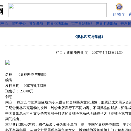
购 物 车
闻中心
资料中心
其乐商城
世界各地邮品
世界专题邮品
世界卡通邮品
特惠超
《奥林匹克与集邮》
栏目：新邮预告 时间：2007年4月13日21:39
名称： 《奥林匹克与集邮》
编号：
发行日期： 2007年6月23日
预售价： 230.00元
创意：
内容： 奥运会与邮票结缘成为令人瞩目的奥林匹克文化现象，邮票已成为展示奥
了纪念奥林匹克运动的发展，纷纷出版发行了不同内容、不同风格的邮品，汇集
中国集邮总公司和文明杂志社联手打造的奥林匹克系列珍藏特刊之《奥林匹克与
期间推出。
本品共计300页左右，彩色精装，分为四个章节，即：中国的奥林匹克邮票、主
办国奥运邮票，从四个方面展现奥运集邮文化，以独特的视角引领人们了解奥运