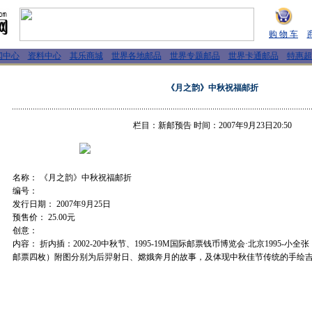
购 物 车
闻中心
资料中心
其乐商城
世界各地邮品
世界专题邮品
世界卡通邮品
特惠超
《月之韵》中秋祝福邮折
栏目：新邮预告 时间：2007年9月23日20:50
名称： 《月之韵》中秋祝福邮折
编号：
发行日期： 2007年9月25日
预售价： 25.00元
创意：
内容： 折内插：2002-20中秋节、1995-19M国际邮票钱币博览会·北京1995-
邮票四枚）附图分别为后羿射日、嫦娥奔月的故事，及体现中秋佳节传统的手绘