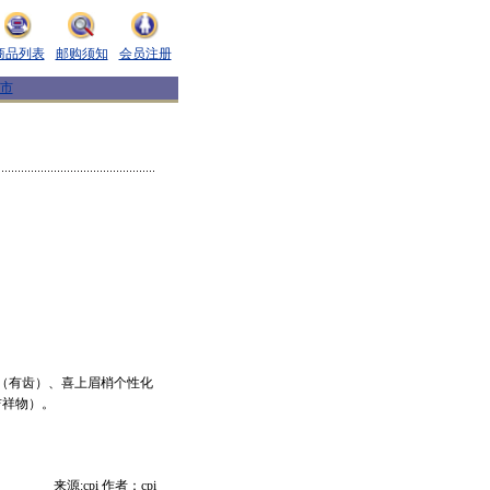
商品列表
邮购须知
会员注册
市
小全张（有齿）、喜上眉梢个性化
吉祥物）。
来源:cpi 作者：cpi