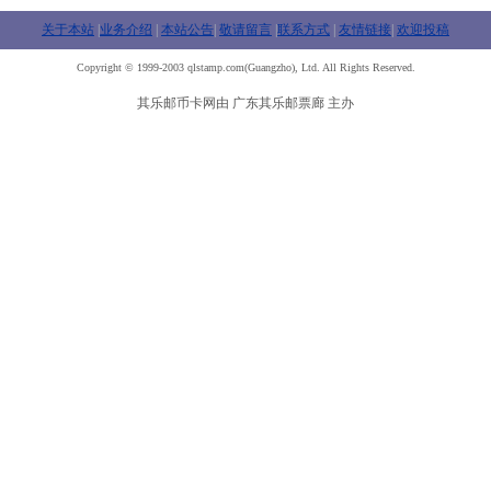
关于本站
|
业务介绍
|
本站公告
|
敬请留言
|
联系方式
|
友情链接
|
欢迎投稿
Copyright © 1999-2003 qlstamp.com(Guangzho), Ltd. All Rights Reserved.
其乐邮币卡网由 广东其乐邮票廊 主办