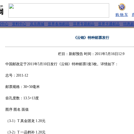
购 物 车
闻中心
资料中心
其乐商城
世界各地邮品
世界专题邮品
世界卡通邮品
特惠超
《云锦》特种邮票发行
栏目：新邮预告 时间：2011年5月16日12:9
中国邮政定于2011年5月10日发行《云锦》特种邮票1套3枚。详情如下：
志号：2011-12
邮票规格：30×50毫米
齿孔度数：13.5×13度
图序 图名 面值
（3-1）T 真金团龙 1.20元
（3-2）T 一品鹤补 1.20元