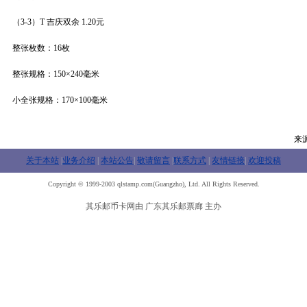
（3-3）T 吉庆双余 1.20元
整张枚数：16枚
整张规格：150×240毫米
小全张规格：170×100毫米
来
关于本站
|
业务介绍
|
本站公告
|
敬请留言
|
联系方式
|
友情链接
|
欢迎投稿
Copyright © 1999-2003 qlstamp.com(Guangzho), Ltd. All Rights Reserved.
其乐邮币卡网由 广东其乐邮票廊 主办