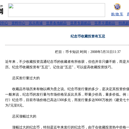
购 物 车
闻中心
资料中心
其乐商城
世界各地邮品
世界专题邮品
世界卡通邮品
特惠超
纪念币收藏投资有五忌
栏目：币卡知识 时间：2008年5月31日11:37
近年来，不少收藏投资流通纪念币的收藏者有所收获，但也并非只赚不赔，而是
历。纪念币收藏投资有“五忌”。记住这“五忌”，可以提高收藏投资技巧。
忌买发行量过大的
收藏品市场历来有物以稀为贵之说。纪念币发行量的多少，是决定其投资价值
一般来说，纪念币的发行量与市场价格呈反比关系，即量少价高，量多价低。例：
行》纪念币，目前市场价格已高达1300多元，而发行量多达9000万枚的《建党
为7元至8元。
忌买涨幅过大的
涨幅过大的纪念币，特别是近年来发行的纪念币，由于在收藏投资热中价格一