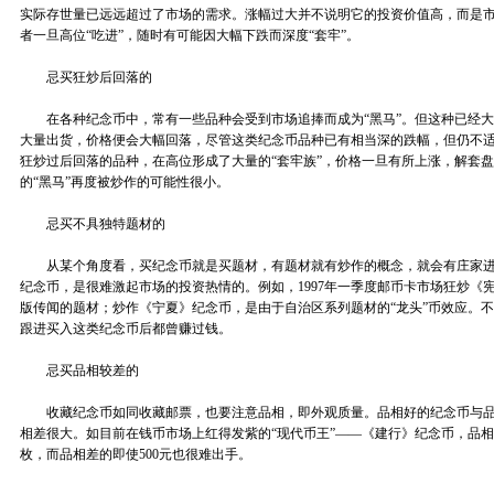
实际存世量已远远超过了市场的需求。涨幅过大并不说明它的投资价值高，而是
者一旦高位“吃进”，随时有可能因大幅下跌而深度“套牢”。
忌买狂炒后回落的
在各种纪念币中，常有一些品种会受到市场追捧而成为“黑马”。但这种已经大
大量出货，价格便会大幅回落，尽管这类纪念币品种已有相当深的跌幅，但仍不
狂炒过后回落的品种，在高位形成了大量的“套牢族”，价格一旦有所上涨，解套
的“黑马”再度被炒作的可能性很小。
忌买不具独特题材的
从某个角度看，买纪念币就是买题材，有题材就有炒作的概念，就会有庄家进
纪念币，是很难激起市场的投资热情的。例如，1997年一季度邮币卡市场狂炒《
版传闻的题材；炒作《宁夏》纪念币，是由于自治区系列题材的“龙头”币效应。
跟进买入这类纪念币后都曾赚过钱。
忌买品相较差的
收藏纪念币如同收藏邮票，也要注意品相，即外观质量。品相好的纪念币与品
相差很大。如目前在钱币市场上红得发紫的“现代币王”——《建行》纪念币，品相好
枚，而品相差的即使500元也很难出手。