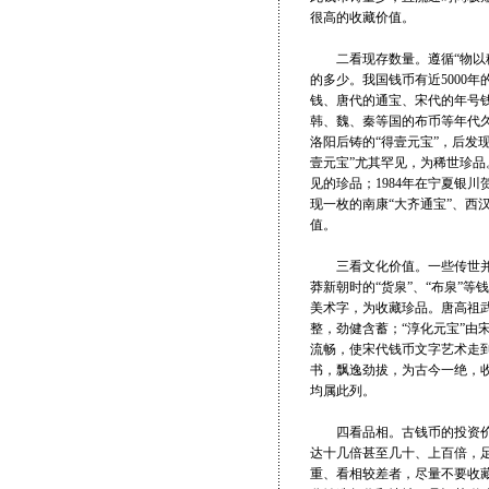
很高的收藏价值。
二看现存数量。遵循“物以稀
的多少。我国钱币有近5000
钱、唐代的通宝、宋代的年号钱
韩、魏、秦等国的布币等年代
洛阳后铸的“得壹元宝”，后发现
壹元宝”尤其罕见，为稀世珍品
见的珍品；1984年在宁夏银
现一枚的南康“大齐通宝”、西
值。
三看文化价值。一些传世并不
莽新朝时的“货泉”、“布泉”
美术字，为收藏珍品。唐高祖武
整，劲健含蓄；“淳化元宝”由
流畅，使宋代钱币文字艺术走
书，飘逸劲拔，为古今一绝，收
均属此列。
四看品相。古钱币的投资价值
达十几倍甚至几十、上百倍，
重、看相较差者，尽量不要收