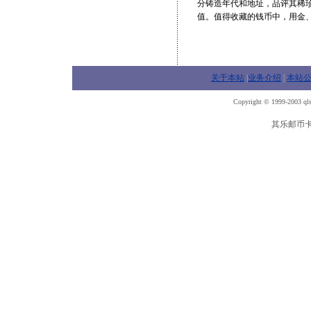
分铸造年代和地址，品评其稀
值。值得收藏的钱币中，用金
关于本站
|
业务介绍
|
本站
Copyright © 1999-2003 qls
其乐邮币卡