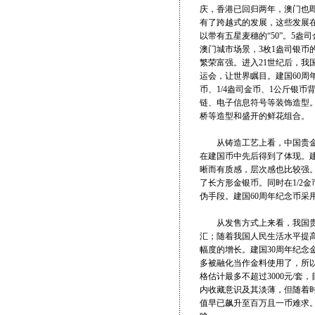
庆，香港已回归两年，澳门也
有了跨越式的发展，这些发展
以带有五星麦穗的“50”。5
澳门城市场景，3枚1盎司银
繁荣富强。进入21世纪后，
运会，让世界瞩目。建国60周
币、1/4盎司金币、1公斤银
链、电子信息符号等装饰造型
桥等造型和盛开的鲜花组合。
从铸造工艺上看，中国贵金属
在建国币中先后得到了体现。建
晰而有质感，层次感也比较强
了长方形金银币。同时在1/2
伪手段。建国60周年纪念币采
从发售方式上来看，我国贵金
汇；随着我国人民生活水平提
幅度的增长。建国30周年纪念
多被融化当作金料使用了，所
格估计最多不超过3000元/
内收藏意识及其淡薄，但随着时
值早已飙升至百万且一币难求