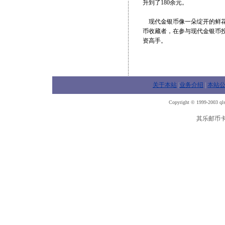
升到了180余元。
现代金银币像一朵绽开的鲜花
币收藏者，在参与现代金银币
资高手。
关于本站
|
业务介绍
|
本站
Copyright © 1999-2003 qls
其乐邮币卡