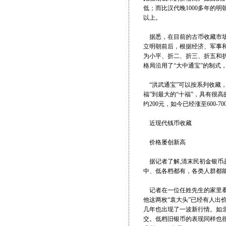
低；而比汉代晚1000多年的
以上。
据悉，在目前的古币收藏市场上
立明朝前后，根据经济、军事和
为小平、折二、折三、折五和折十
格局沿用了“大中通宝”的制式
“洪武通宝”可以按系列收藏，
福”到最大的“十福”，具有很
约200元，如今已经涨至600-7
近现代钱币收藏
价格屡创新高
据记者了解,清末民初金银币品
中、低各档都有，各类人群都
记者在一位任姓先生的家里看到
他这两枚“袁大头”已经有人出
几年也出现了一波新行情。如北
交。低档旧银币的表现同样也很