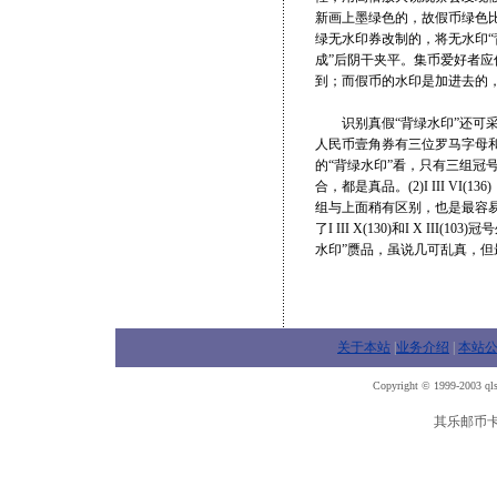
新画上墨绿色的，故假币绿色比
绿无水印券改制的，将无水印“
成”后阴干夹平。集币爱好者
到；而假币的水印是加进去的，
识别真假“背绿水印”还可采
人民币壹角券有三位罗马字母
的“背绿水印”看，只有三组冠号是
合，都是真品。(2)I III VI
组与上面稍有区别，也是最容易
了I III X(130)和I X 
水印”赝品，虽说几可乱真，
关于本站
|
业务介绍
|
本站
Copyright © 1999-2003 qls
其乐邮币卡