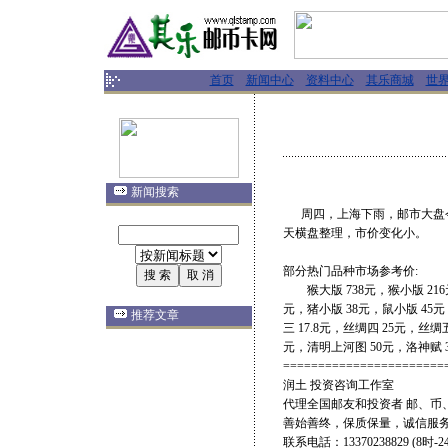
首页
新闻中心
资料中心
其乐商城
世
新闻搜索
周四，上海下雨，邮市大盘今
天横盘整理，市价变化小。
部分热门品种市场参考价:
猴大版 738元，猴小版 216元
元，猪小版 38元，鼠小版 45
推荐文章
三 17.8元，丝绸四 25元，丝绸
元，清明上河图 50元，洛神赋 
=======================
润土 投资咨询工作室
代理全国邮友和投资者 邮、币、
善始善终，保质保量，诚信服
联系电話：13370238829 (8时-24