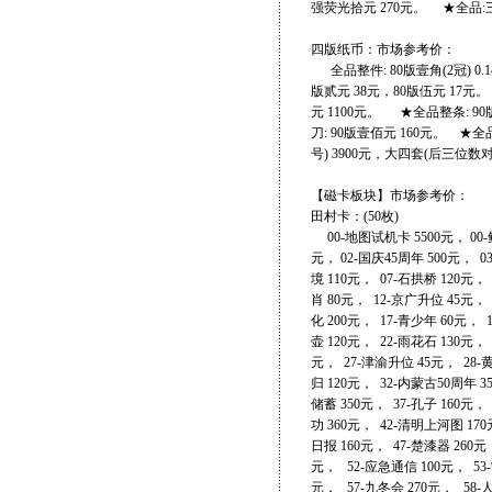
强荧光拾元 270元。 ★全品:三
四版纸币：市场参考价：
全品整件: 80版壹角(2冠) 0.1
版贰元 38元，80版伍元 17元。
元 1100元。 ★全品整条: 90
刀: 90版壹佰元 160元。 ★全
号) 3900元，大四套(后三位数对
【磁卡板块】市场参考价：
田村卡：(5
00-地图试机卡 5500元， 00-鲜
元， 02-国庆45周年 500元， 0
境 110元， 07-石拱桥 120元，
肖 80元， 12-京广升位 45元，
化 200元， 17-青少年 60元，
壶 120元， 22-雨花石 130元， 
元， 27-津渝升位 45元， 28-
归 120元， 32-内蒙古50周年 3
储蓄 350元， 37-孔子 160元，
功 360元， 42-清明上河图 170
日报 160元， 47-楚漆器 260元
元， 52-应急通信 100元， 53-
元， 57-九冬会 270元， 58-