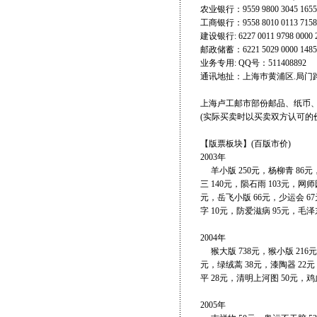
农业银行：9559 9800 3045 16
工商银行：9558 8010 0113 71
建设银行: 6227 0011 9798 
邮政储蓄：6221 5029 0000 1
业务专用: QQ号：511408892
通讯地扯：上海巿黄浦区.局门路60
上海卢工邮市部份邮品、纸币
(实际买卖时以买卖双方认可的
【版票板块】(百版市价)
2003年
羊小版 250元，杨柳青 86元，
三 140元，陨石雨 103元，网师
元，岳飞小版 66元，少运会 6
字 10元，防爱滋病 95元，毛泽东
2004年
猴大版 738元，猴小版 216元
元，绿绒蒿 38元，漆陶器 22元
平 28元，清明上河图 50元，鸡
2005年