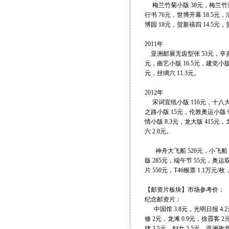
梅兰竹菊小版 38元，梅兰竹菊无
行书 76元，世博开幕 18.5元，
博园 18元，贺新禧四 14.5元
2011年
亚洲邮展无齿型张 53元，辛亥革命
元，曲艺小版 16.5元，建党小版 
元，丝绸六 11.3元。
2012年
宋词宣纸小版 116元，十八大小
之路小版 15元，伦敦奥运小版 9
情小版 8.3元，龙大版 415元
六 2.8元。
神舟大飞船 520元，小飞船 10
版 285元，端午节 55元，奥运
片 550元，T46猴票 1.1万元/
【邮资片板块】市场参考价：
纪念邮资片：
中国馆 3.8元，光明日报 4.2
修 2元，龙滩 0.9元，徐霞客 2
律 3.5元，妇女 2.5元，亚洲政