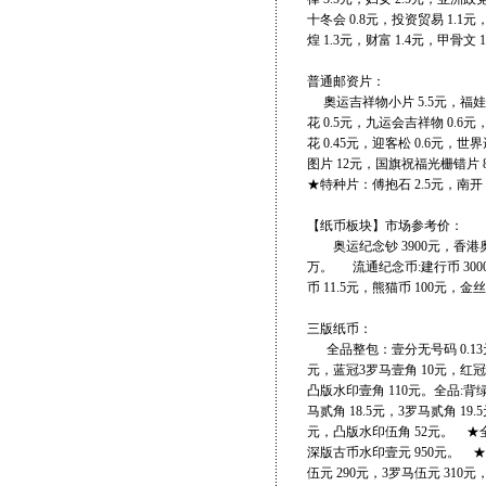
十冬会 0.8元，投资贸易 1.1元，
煌 1.3元，财富 1.4元，甲骨文 
普通邮资片：
奧运吉祥物小片 5.5元，福娃套片
花 0.5元，九运会吉祥物 0.6元
花 0.45元，迎客松 0.6元，世
图片 12元，国旗祝福光栅错片 
★特种片：傅抱石 2.5元
【纸币板块】市场参考价：
奥运纪念钞 3900元，香港奥运
万。 流通纪念币:建行币 3000
币 11.5元，熊猫币 100元，金
三版纸币：
全品整包：壹分无号码 0.13元
元，蓝冠3罗马壹角 10元，红冠
凸版水印壹角 110元。全品:背绿
马贰角 18.5元，3罗马贰角 1
元，凸版水印伍角 52元。 ★全
深版古币水印壹元 950元。 ★
伍元 290元，3罗马伍元 310