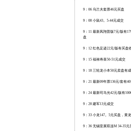
9：06 乌兰夫套票46元买盘
9：08 小鼠43。5-44元成交
9：11 最新凤翔普版7元/版有1
盘
9：12 红色足迹22元/版有买盘
9：15 福禄寿喜50-51元成交
9：18 三轮龙小本50元卖盘有
9：21 最新09年票136元/套有4
9：24 最新司马光42元/版有1
9：28 建军13元成交
9：33 小龙147。5元买盘，黄
9：36 无锡亚展双连M 34-35