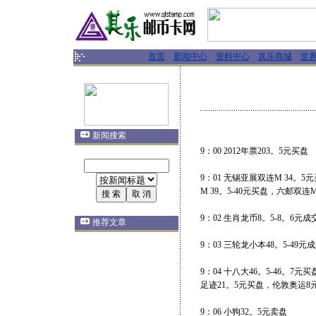
首页
新闻中心
资料中心
其乐商城
世
新闻搜索
9：00 2012年票203。5元买盘
9：01 无锡亚展双连M 34。
M 39。5-40元买盘，六邮双连
9：02 生肖龙币8。5-8。6元成
推荐文章
9：03 三轮龙小本48。5-49元
9：04 十八大46。5-46。
足迹21。5元买盘，伦敦奥运8
9：06 小狗32。5元卖盘