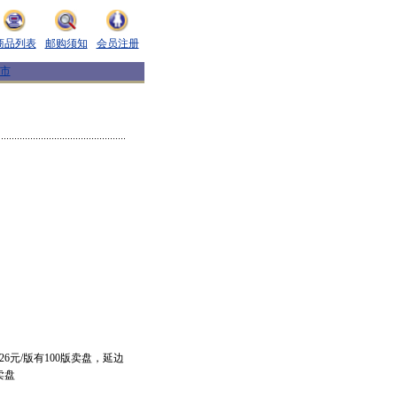
商品列表
邮购须知
会员注册
市
26元/版有100版卖盘，延边
卖盘