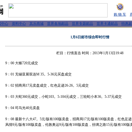
购 物 车
闻中心
资料中心
其乐商城
世界各地邮品
世界专题邮品
世界卡通邮品
特惠超
1月6日邮市综合即时行情
栏目：行情直击 时间：2013年1月13日19:48
9：00 大猴720元成交
9：01 无锡亚展双连M 35。5-36元买盘成交
9：02 招商局17元卖盘成交，红色足迹26-26。5元成交
9：03 大蛇360元成交，小蛇103。5-104元成交，三轮蛇小本36。5-37元成交
9：04 司马光40元卖盘
9：08 最新十八大47。5元/版有100版卖盘，招商局17元/版有100版卖盘，红色足迹
风情9元/版有100版卖盘，伦敦奥运9元/版有100版卖盘，丝绸之路15元/版有100版