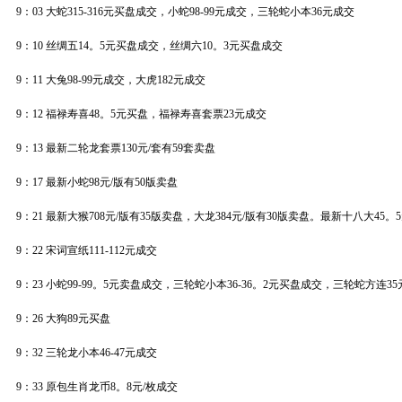
9：03 大蛇315-316元买盘成交，小蛇98-99元成交，三轮蛇小本36元成交
9：10 丝绸五14。5元买盘成交，丝绸六10。3元买盘成交
9：11 大兔98-99元成交，大虎182元成交
9：12 福禄寿喜48。5元买盘，福禄寿喜套票23元成交
9：13 最新二轮龙套票130元/套有59套卖盘
9：17 最新小蛇98元/版有50版卖盘
9：21 最新大猴708元/版有35版卖盘，大龙384元/版有30版卖盘。最新十八大45。5
9：22 宋词宣纸111-112元成交
9：23 小蛇99-99。5元卖盘成交，三轮蛇小本36-36。2元买盘成交，三轮蛇方连3
9：26 大狗89元买盘
9：32 三轮龙小本46-47元成交
9：33 原包生肖龙币8。8元/枚成交