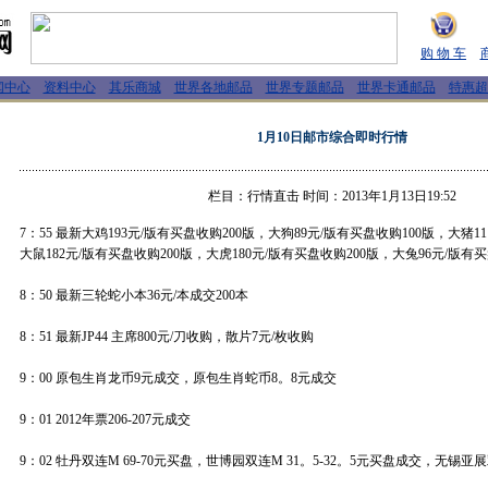
购 物 车
闻中心
资料中心
其乐商城
世界各地邮品
世界专题邮品
世界卡通邮品
特惠超
1月10日邮市综合即时行情
栏目：行情直击 时间：2013年1月13日19:52
7：55 最新大鸡193元/版有买盘收购200版，大狗89元/版有买盘收购100版，大猪1
大鼠182元/版有买盘收购200版，大虎180元/版有买盘收购200版，大兔96元/版有买
8：50 最新三轮蛇小本36元/本成交200本
8：51 最新JP44 主席800元/刀收购，散片7元/枚收购
9：00 原包生肖龙币9元成交，原包生肖蛇币8。8元成交
9：01 2012年票206-207元成交
9：02 牡丹双连M 69-70元买盘，世博园双连M 31。5-32。5元买盘成交，无锡亚