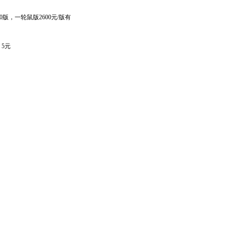
0版，一轮鼠版2600元/版有
。5元