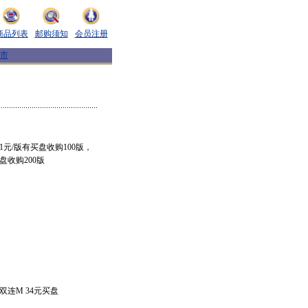
商品列表
邮购须知
会员注册
市
11元/版有买盘收购100版，
盘收购200版
展双连M 34元买盘