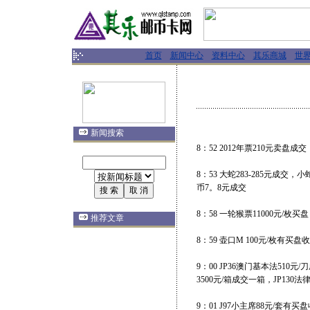
首页
新闻中心
资料中心
其乐商城
世
新闻搜索
8：52 2012年票210元卖盘成交
8：53 大蛇283-285元成交
币7。8元成交
8：58 一轮猴票11000元/枚买
推荐文章
8：59 壶口M 100元/枚有买盘收
9：00 JP36澳门基本法510元
3500元/箱成交一箱，JP130法
9：01 J97小主席88元/套有