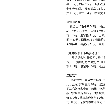
律 3.5元，妇女 2.5元，亚洲政
十冬会 0.8元，投资贸易 1.1元，
煌 1.3元，财富 1.4元，甲骨文 
普通邮资片：
奧运吉祥物小片 5.5元，福娃套片
花 0.5元，九运会吉祥物 0.6元
花 0.45元，迎客松 0.6元，世
图片 12元，国旗祝福光栅错片 
★特种片：傅抱石 2.5元
【纸币板块】市场参考价：
奥运纪念钞 3900元，香港奥运
万。 流通纪念币:建行币 3000
币 11.5元，熊猫币 100元，金
三版纸币：
全品整包：壹分无号码 0.13元
元，蓝冠3罗马壹角 10元，红冠2
罗马凸版水印壹角 110元。全品:
捆: 2罗马贰角 18.5元，3罗
角 570元，凸版水印伍角 52元
元 800元，深版古币水印壹元 