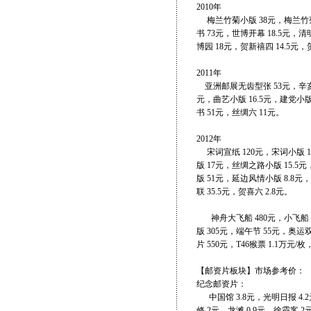
2010年
梅兰竹菊小版 38元，梅兰竹菊无
书 73元，世博开幕 18.5元，清
博园 18元，贺新禧四 14.5元
2011年
亚洲邮展无齿型张 53元，辛亥革命
元，曲艺小版 16.5元，建党小版 
书 51元，丝绸六 11元。
2012年
宋词宣纸 120元，宋词小版 1
版 17元，丝绸之路小版 15.
版 51元，延边风情小版 8.8元
联 35.5元，贺喜六 2.8元。
神舟大飞船 480元，小飞船 11
版 305元，端午节 55元，奥运
片 550元，T46猴票 1.1万元/
【邮资片板块】市场参考价：
纪念邮资片：
中国馆 3.8元，光明日报 4.2
修 2元，龙滩 0.9元，徐霞客 2