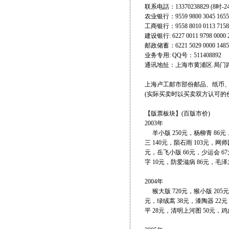
联系电話：13370238829 (8时-24
农业银行：9559 9800 3045 16
工商银行：9558 8010 0113 71
建设银行: 6227 0011 9798 
邮政储蓄：6221 5029 0000 1
业务专用: QQ号：511408892
通讯地扯：上海巿黄浦区.局门路60
上海卢工邮市部份邮品、纸币
(实际买卖时以买卖双方认可的
【版票板块】(百版市价)
2003年
羊小版 250元，杨柳青 86元，
三 140元，陨石雨 103元，网师
元，岳飞小版 66元，少运会 6
字 10元，防爱滋病 86元，毛泽东
2004年
猴大版 720元，猴小版 205元
元，绿绒蒿 38元，漆陶器 22元
平 28元，清明上河图 50元，鸡