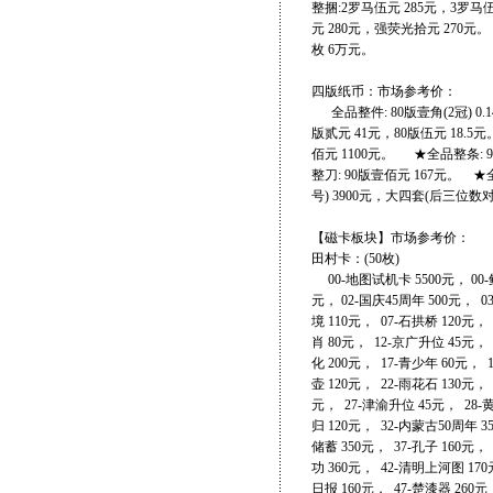
整捆:2罗马伍元 285元，3罗马
元 280元，强荧光拾元 270元
枚 6万元。
四版纸币：市场参考价：
全品整件: 80版壹角(2冠) 0.1
版贰元 41元，80版伍元 18.5
佰元 1100元。 ★全品整条: 9
整刀: 90版壹佰元 167元。 ★
号) 3900元，大四套(后三位数对
【磁卡板块】市场参考价：
田村卡：(5
00-地图试机卡 5500元， 00-鲜
元， 02-国庆45周年 500元， 0
境 110元， 07-石拱桥 120元，
肖 80元， 12-京广升位 45元，
化 200元， 17-青少年 60元，
壶 120元， 22-雨花石 130元， 
元， 27-津渝升位 45元， 28-
归 120元， 32-内蒙古50周年 3
储蓄 350元， 37-孔子 160元，
功 360元， 42-清明上河图 170
日报 160元， 47-楚漆器 260元