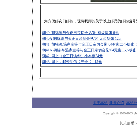
为方便邮友们邮购，现将我廊的关于以上邮品的邮购编号
朝40 胡锦涛与金正日亲切会见’04 有齿型张 6元
朝40A 胡锦涛与金正日亲切会见’04 无齿型张 12元
朝41 胡锦涛/温家宝等与金正日亲切会见’04有齿二小版张 
朝41A 胡锦涛/温家宝等与金正日亲切会见’04无齿二小版张 
朝42 同上（金正日访华）小本票24元
朝43 同上，邮资明信片三全片 15元
关于本站
|
业务介绍
|
本站
Copyright © 1999-2003 qls
其乐邮币卡