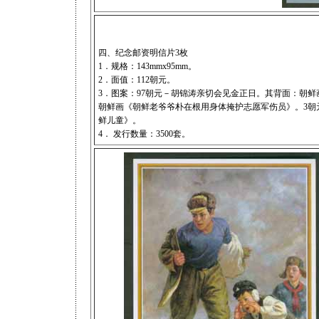
四、纪念邮资明信片3枚
1．规格：143mmx95mm。
2．面值：112朝元。
3．图案：97朝元－胡锦涛亲切会见金正日。其背面：朝
朝鲜画《朝鲜老爷爷朴在根用身体掩护志愿军伤员》。3朝
鲜儿童》。
4． 发行数量：3500套。