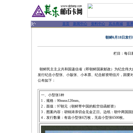
首页
新闻中心
资料中心
其乐商城
世
朝鲜6月18日发
栏目：每日新闻
朝鲜民主主义共和国递信省（即朝鲜国家邮政）为纪念伟大的领
发行纪念小型张、小版张、小本票、纪念邮资明信片，因要对
公布如下：
一、小型张1种
1．规格：90mmx120mm。
2．面值：97朝元（朝鲜寄中国的航空信函邮资）
3．图案内容：胡锦涛亲切会见金正日。边纸：朝中两国国旗
4．发行数量：有齿小型张6万枚，无齿小型张6500枚。