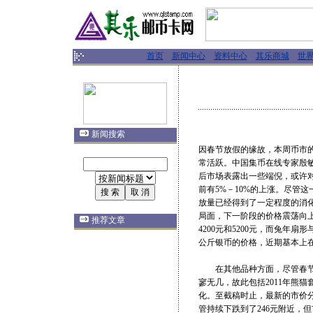
首页
新闻中心
资料中心
其乐商城
世
新闻搜索
因春节放假的缘故，本周币市
常活跃。中国集币在线专家殷
后市场表露出一些端倪，或许
前有5%－10%的上涨。尽管
放量已经得到了一定程度的消
局面，下一阶段的价格震荡向
推荐文章
4200元和5200元，而兔年扇
公斤银币的价格，近期基本上在39
在其他品种方面，尽管春节期
寥无几，故此包括2011年熊
化。至截稿时止，最新的市价分别
管持续下跌到了246元附近，