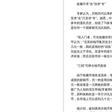
收藏不求“全”但求“专”
专家认为，历朝历代以来的古
宜求“全”只宜求“专”。据悉
多年的漫长历史，创造了70多
是任何一个国家都无法比拟的
“初入门者，可先收藏存世量
平认为：“北宋的钱币集历史
几元一枚，因此是很好的‘试练
宗赵光义于淳化、至道年间发
术价值，而且目前市价一枚仅1
“三招”可辨古钱币真假
由于收藏市场鱼龙混杂，专家
成形的新铜币，另一种是用旧
元一枚或者是一元两枚的那类
最广为人知的清五帝钱(常被用
币，原料收购价是一市斤20元
币，在市场上可以卖到几十元一
据介绍，鉴别真假古钱币有“