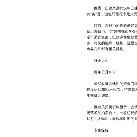
据悉，历史久远的汉朝五株钱
有“美”誉，但也只需花十元八
目前，古钱币的收藏爱好者的队
始玩古钱币。”广东省钱币学
湿不适宜集邮，以致许多集邮
多，相关的组织、机构，规模也
市县几乎都有相关机构。
雍正大币
两年价升10倍
虽然收藏古钱币的资金门槛要
幅度达到300%~400%，特别
年前价升10倍。
据有关拍卖资料显示，古钱币
场艺术品拍卖会上，一枚辽代的
15万元人民币；而战国时期的
专家提醒