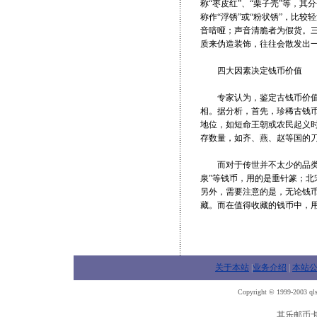
称“枣皮红”、“栗子壳”等，
称作“浮锈”或“粉状锈”，比
音喑哑；声音清脆者为假货。
质来伪造装饰，往往会散发出
四大因素决定钱币价值
专家认为，鉴定古钱币价值至
相。据分析，首先，珍稀古钱
地位，如短命王朝或农民起义
存数量，如齐、燕、赵等国的
而对于传世并不太少的品类，
泉”等钱币，用的是垂针篆；北
另外，需要注意的是，无论钱
藏。而在值得收藏的钱币中，
关于本站
|
业务介绍
|
本站
Copyright © 1999-2003 qls
其乐邮币卡