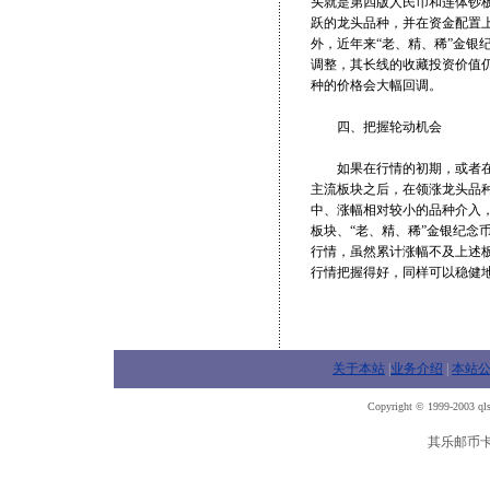
头就是第四版人民币和连体钞
跃的龙头品种，并在资金配置
外，近年来“老、精、稀”金银
调整，其长线的收藏投资价值
种的价格会大幅回调。
四、把握轮动机会
如果在行情的初期，或者在领
主流板块之后，在领涨龙头品
中、涨幅相对较小的品种介入，
板块、“老、精、稀”金银纪念
行情，虽然累计涨幅不及上述
行情把握得好，同样可以稳健
关于本站
|
业务介绍
|
本站
Copyright © 1999-2003 qls
其乐邮币卡