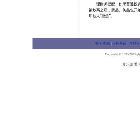
理财师提醒，如果普通投资者
被炒高之后，赝品、仿品也开
币被人“忽悠”。
关于本站
|
业务介绍
|
本站
Copyright © 1999-2003 qls
其乐邮币卡