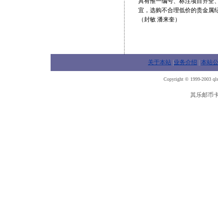
具有惟一编号、标注项目齐全
宜，选购不合理低价的贵金属
（封敏 潘来奎）
关于本站
|
业务介绍
|
本站
Copyright © 1999-2003 qls
其乐邮币卡