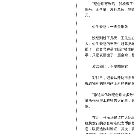
“纪念币寄到后，我检查了一
编号、金含量、发行单位、铸造
元。
心生疑惑：一查是铜版
没想到过了几天，王先生在和
大。心生疑惑的王先生赶紧把
眼了，这套号称是“纯金”材质
零，只是表层镀了一层金粉，
质监部门：不要图便宜
3月4日，记者从潍坊市质量
视购物和购物网站上所销售的
“像这些仿制纪念币大多数都
量所张丽华工程师告诉记者，
假。
在此，张丽华建议广大纪念币
机构发行的该套标准纪念币的
息，以便选购时验证；其次，