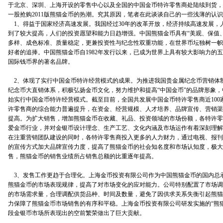
于北京、深圳、上海开设的零售中心以及全国的中国金币特许零售商处陆续到货，
一股抢购2011版熊猫金币的热潮。究其原因，笔者在此谈谈自己的一些浅薄的认
1、得益于国家经济高速发展。我国经过30年的改革开放，经济持续高速发展，
到了较大提高，人们的投资愿望和能力日趋增强。中国熊猫金币具有“美观、保值
多样、成色标准、质量稳定，更兼投资性与纪念性双重功能，在世界币坛独树一帜
好者的追捧。中国熊猫金币自1982年发行以来，已成为世界上具有较大影响力的
国际钱币界的著名品牌。
2、体现了实行中国金币特许经营模式的成果。为推进我国贵金属纪念币营销体
纪念币大直销体系，积极弘扬金币文化，努力维护和提高“中国金币”的品牌形象，中
始实行中国金币特许经营模式。截至目前，全国共发展中国金币特许零售商近100
许零售商的综合能力普遍提升，在资金、经营规模、人才培养、品牌宣传、营销渠
提高。为扩大销售，增加熊猫金币在收藏、礼品、投资领域的市场份额，各特许零
爱金币行业，并对金银币设计理念、生产工艺、文化内涵及市场运作有着深刻理解
在注重营销团队建设的同时，各特许零售商投入更多的人力财力，通过电视、报刊
的宣传方式加大品牌宣传力度，提高了熊猫金币的社会知名度和市场认知度，极大
售，熊猫金币的销售业绩所占销售总额的比重逐年提高。
3、发售工作更趋于合理化。上海金币投资有限公司作为中国熊猫金币的国内总
熊猫金币的市场表现规律，提高了对市场变化的应对能力。公司特别配置了市场调
的市场需求量，合理调配供货品种、时间及数量，避免了因供求关系失衡引起熊猫
力保障了熊猫金币市场销售的有序和平稳。上海金币投资有限公司研发实施的“熊
段金银币市场所表现出的空前繁荣做出了巨大贡献。