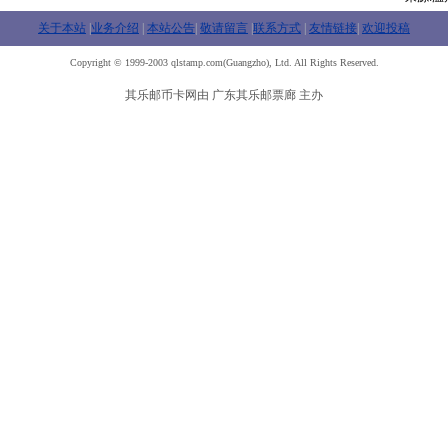
关于本站
|
业务介绍
|
本站公告
|
敬请留言
|
联系方式
|
友情链接
|
欢迎投稿
Copyright © 1999-2003 qlstamp.com(Guangzho), Ltd. All Rights Reserved.
其乐邮币卡网由 广东其乐邮票廊 主办