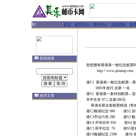
首页
新闻中心
资料中心
其乐商城
世
新闻搜索
您想拥有香港第一枚纪念邮票吗
http:// www.qlstamp.com
港C1 香港第一枚纪念邮票—香
1891年发行,全新 一全 2
港S1 香港第一套特别邮票—
推荐文章
羊年生肖’67二全新280元
香港全新全套邮票精选 (售价
港C2银禧纪念 990 港S2 首
港C3乔治六世 280 港S3 船
港C4 开埠百年 950 港S4 首
港C5 和平纪念 70 港S5首轮
港C6银婚纪念 2300 港S6 首