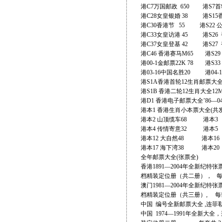
港C7万国邮政 650 
港C28女皇银婚 38 港S15
港C30香港节 55 港
港C33女皇访港 45 港S26
港C37女皇登基 42 港S27
港C46 香港赛马M65 港S29
港00-1金邮票22K 78 港S
港03-16中国名胜20 港04-
港S1A香港首轮12生肖邮票大全1
港S1B 香港二轮12生肖大全1
港D1 香港电子邮票大全’86—0
港本1 香港生肖小本票大全(共发行
港本2 山顶缆车68 港本3 
港本4 传情寄意32 港本5 
港本12 大自然48 港本16 
港本17 海下湾38 港本20 
全年邮票大全(张票全)
香港1891—2004年全新纪特
档精装定位册（共二册）， 每套
澳门1981—2004年全新纪特
档精装定位册（共三册）, 每套
中国 编号全新邮票大全 ,连菲勒
中国 1974—1991年全新大