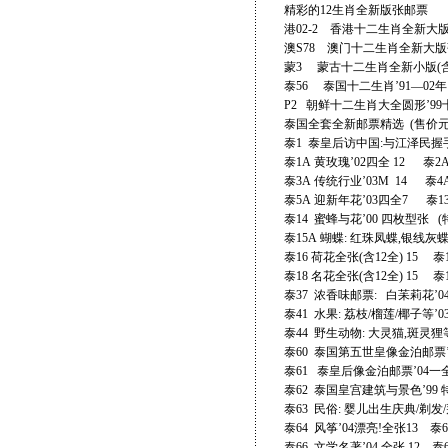
精彩的12生肖全新版张邮票
港02-2 香港十二生肖全新大版张
澳S78 澳门十二生肖全新大版张
蒙3 蒙古十二生肖全新小版(含
泰56 泰国十二生肖’91—02年
P2 朝鲜十二生肖大全圆形’99
泰国全套全新邮票精选 (售价元
泰1 泰皇后访中国:与江泽民握手
泰1A 黄玫瑰’02四全 12 泰2
泰3A 传统行业’03M 14 泰4
泰5A 迎新年花’03四全7 泰1
泰14 蜜蜂与花’00 四枚型张 
泰15A 蝴蝶: 红珠凤蝶,银线灰
泰16 荷花全张(含12全) 15 泰
泰18 名花全张(含12全) 15 泰
泰37 浓香味邮票: 白苿莉花’
泰41 水果: 荔枝/榴莲/椰子等’
泰44 野生动物: 大灵猫,斑灵狸
泰60 泰国第五世皇像金泊邮票’
泰61 泰皇后像金泊邮票’04一
泰62 泰国皇宫建筑与景色’9
泰63 民俗: 婴儿出生庆典/剃发
泰64 风筝’04漂亮!全张13 泰6
泰66 文学名著’04 全张 1