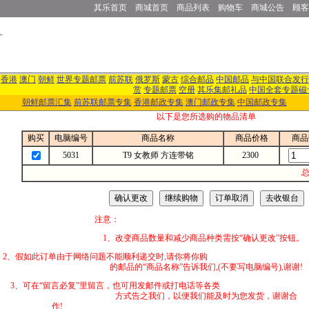
其乐首页
商城首页
商品列表
购物车
商城公告
顾客
香港
澳门
朝鲜
世界专题邮票
前苏联
俄罗斯
蒙古
综合邮品
中国邮品
与中国联合发行
赏
专题邮票
空册
其乐集邮礼品
中国全套专题磁
朝鲜邮票汇集
前苏联邮票专集
香港邮政专集
澳门邮政专集
中国邮政专集
以下是您所选购的物品清单
购买
电脑编号
商品名称
商品价格
商品
5031
T9 女教师 方连带铭
2300
总
注意：
1、改变商品数量和减少商品种类需按“确认更改”按钮。
2、假如此订单由于网络问题不能顺利递交时,
的邮品的“商品名称”告诉我们,(不要写电脑编号),谢谢!
3、可在“留言必复”里留言，也可用发邮件
方式告之我们，以便我们能及时为您发货，谢谢合
作!