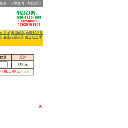
留言
订单查询
邮购须知
的外邮
泰国邮品
台湾邮品欣
卡
各国邮票目录
奥运纪念币
数量
总价
2300元
价格: 2300 元
人民币
请你将你购 买
或打电话等各类