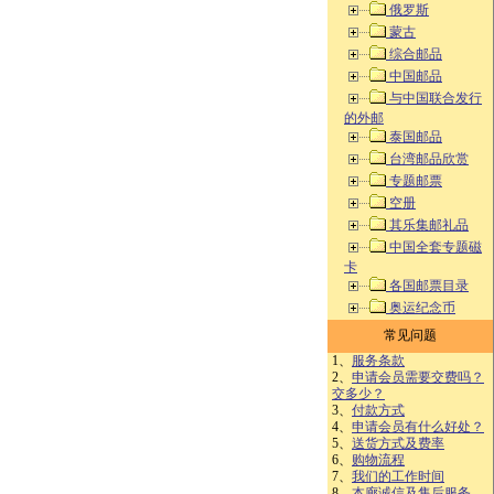
俄罗斯
蒙古
综合邮品
中国邮品
与中国联合发行
的外邮
泰国邮品
台湾邮品欣赏
专题邮票
空册
其乐集邮礼品
中国全套专题磁
卡
各国邮票目录
奥运纪念币
常见问题
1、
服务条款
2、
申请会员需要交费吗？
交多少？
3、
付款方式
4、
申请会员有什么好处？
5、
送货方式及费率
6、
购物流程
7、
我们的工作时间
8、
本廊诚信及售后服务