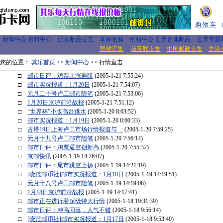
购 物 车
新闻中心
资料中心
已发邮品公告
本廊收购
帮助中心
世界各地邮品
世界专题
朝鲜汇集
前苏联专集
中国邮政专集
香港
您的位置：
其乐首页
>>
新闻中心
>> 行情直击
□
邮市日评：鸡票上涨遇阻
(2005-1-21 7:55:24)
□
邮市实况报道：1月20日
(2005-1-21 7:54:07)
□
元月二十号卢工邮市随笔
(2005-1-21 7:53:06)
□
1月20日京沪前沿战报
(2005-1-21 7:51:12)
□
“世界杯”小版高台跳水
(2005-1-20 8:03:52)
□
邮市实况报道：1月19日
(2005-1-20 8:00:33)
□
古塔19日上海卢工市场行情报道与…
(2005-1-20 7:59:25)
□
元月十九号卢工邮市随笔
(2005-1-20 7:56:14)
□
邮市日评：鸡票逼空创新高
(2005-1-20 7:55:32)
□
京邮快讯
(2005-1-19 14:26:07)
□
邮市日评：尾市跳空上扬
(2005-1-19 14:21:19)
□
[晓范邮币社]邮市实况报道：1月18日
(2005-1-19 14:19:51)
□
元月十八号卢工邮市随笔
(2005-1-19 14:19:08)
□
1月18日京沪前沿战报
(2005-1-19 14:17:41)
□
邮市正在进行着超级特大行情
(2005-1-18 19:31:39)
□
邮市日评：冲高回落，人气不错
(2005-1-18 9:56:14)
□
[晓范邮币社]邮市实况报道：1月17日
(2005-1-18 9:53:40)