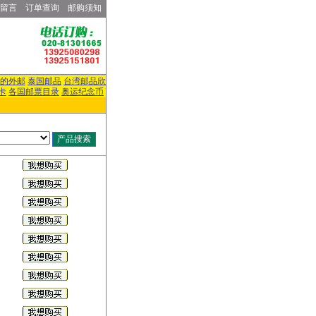
留言
订单查询
邮购须知
的外邮
泰国邮品
台湾邮品欣
卡
各国邮票目录
奥运纪念币