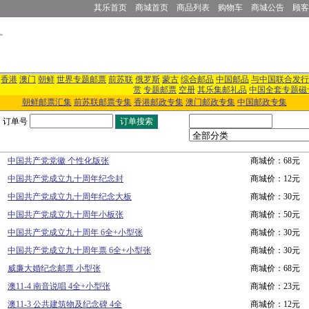
其乐首页
商城首页
商品列表
购物车
商城公告
顾客
香港
澳门
朝鲜
世界专题邮票
前苏联
俄罗斯
蒙古
综合邮品
中国邮品
与中国联合发行
赏
专题邮票
空册
其乐集邮礼品
中国全套专题磁
朝鲜邮票汇集
前苏联邮票专集
香港邮政专集
澳门邮政专集
中国邮政专集
订单号
中国共产党党徽 个性化版张
商城价：68元
中国共产党成立九十周年纪念封
商城价：12元
中国共产党成立九十周年纪念大板
商城价：30元
中国共产党成立九十周年小板张
商城价：50元
中国共产党成立九十周年 6全+小型张
商城价：30元
中国共产党成立九十周年票 6全+小型张
商城价：30元
威廉大婚纪念邮票 小型张
商城价：68元
澳11-4 南音说唱 4全+小型张
商城价：23元
澳11-3 公共建筑物及纪念碑 4全
商城价：12元