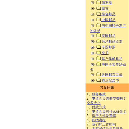
俄罗斯
蒙古
综合邮品
中国邮品
与中国联合发行
的外邮
泰国邮品
台湾邮品欣赏
专题邮票
空册
其乐集邮礼品
中国全套专题磁
卡
各国邮票目录
奥运纪念币
常见问题
1、
服务条款
2、
申请会员需要交费吗？
交多少？
3、
付款方式
4、
申请会员有什么好处？
5、
送货方式及费率
6、
购物流程
7、
我们的工作时间
8、
本廊诚信及售后服务