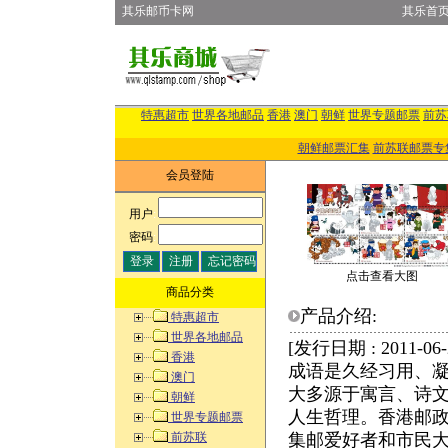
其乐邮币卡网
其乐首
特惠超市
世界各地邮品
香港
澳门
朝鲜
世界专题邮票
前苏
朝鲜邮票汇集
前苏联邮票专
会员登陆
用户
:
密码
:
点击查看大图
商品分类
产品介绍:
特惠超市
世界各地邮品
[发行日期 : 2011-
香港
成语是久经习用、
澳门
大多源于寓言、诗
朝鲜
人生哲理。香港邮政
世界专题邮票
前苏联
集邮爱好者和市民