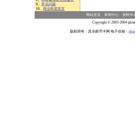
9、
常见问题
10、
商业联盟宣言
网站首页
新闻中心
资料中
Copyright © 2003-2004 qlsta
版权所有：其乐邮币卡网 电子信箱：
qls