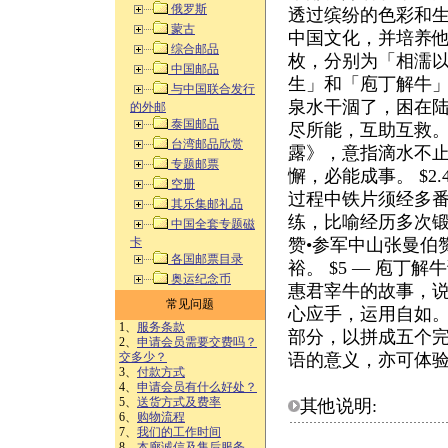
俄罗斯
透过缤纷的色彩和
蒙古
中国文化，并培养他
综合邮品
枚，分别为「相濡
中国邮品
生」和「庖丁解牛」。
与中国联合发行
泉水干涸了，困在
的外邮
泰国邮品
尽所能，互助互救。 .
台湾邮品欣赏
露》，意指滴水不
专题邮票
懈，必能成事。 $2
空册
过程中铁片须经多
其乐集邮礼品
练，比喻经历多次锻
中国全套专题磁
卡
赞•参军中山张曼伯
各国邮票目录
裕。 $5 — 庖
奥运纪念币
惠君宰牛的故事，
常见问题
心应手，运用自如。
1、
服务条款
部分，以拼成五个
2、
申请会员需要交费吗？
交多少？
语的意义，亦可体
3、
付款方式
4、
申请会员有什么好处？
5、
送货方式及费率
其他说明:
6、
购物流程
7、
我们的工作时间
8、
本廊诚信及售后服务