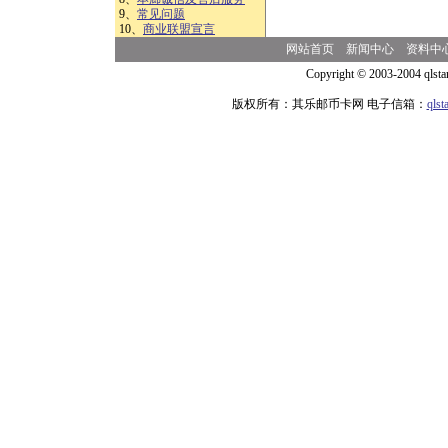
9、
常见问题
10、
商业联盟宣言
网站首页
新闻中心
资料中
Copyright © 2003-2004 qlsta
版权所有：其乐邮币卡网 电子信箱：
qls