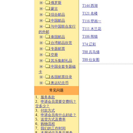
俄罗斯
T144 西湖
蒙古
T121 名楼
综合邮品
中国邮品
T116 壁画一
与中国联合发行
T111 木兰花
的外邮
T106 熊猫
泰国邮品
台湾邮品欣赏
T74 辽彩
专题邮票
T88 兵马俑
空册
T89 仕女图
其乐集邮礼品
中国全套专题磁
卡
各国邮票目录
奥运纪念币
常见问题
1、
服务条款
2、
申请会员需要交费吗？
交多少？
3、
付款方式
4、
申请会员有什么好处？
5、
送货方式及费率
6、
购物流程
7、
我们的工作时间
8、
本廊诚信及售后服务