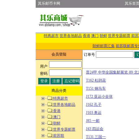
其乐邮币卡网
其乐首
特惠超市
世界各地邮品
香港
澳门
朝鲜
世界专题邮票
前苏
朝鲜邮票汇集
前苏联邮票专
会员登陆
订单号
用户
:
普24甲 中华全国集邮展览·89·北
密码
:
T162 杜鹃花
T151 铜马车
商品分类
J172 亚运小全张
特惠超市
世界各地邮品
J162 孔子
香港
J103 奥运
澳门
J85 一邮
朝鲜
J43 四运会
世界专题邮票
前苏联
T131 三国一