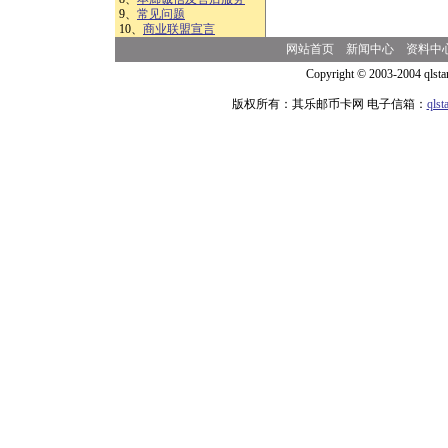
9、
常见问题
10、
商业联盟宣言
网站首页
新闻中心
资料中
Copyright © 2003-2004 qlsta
版权所有：其乐邮币卡网 电子信箱：
qls