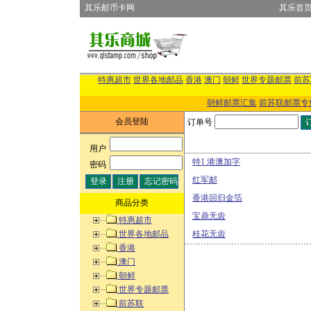
其乐邮币卡网
其乐首
特惠超市
世界各地邮品
香港
澳门
朝鲜
世界专题邮票
前苏
朝鲜邮票汇集
前苏联邮票专
会员登陆
订单号
用户
:
特1 港澳加字
密码
:
红军邮
香港回归金箔
商品分类
宝鼎无齿
特惠超市
世界各地邮品
桂花无齿
香港
澳门
朝鲜
世界专题邮票
前苏联