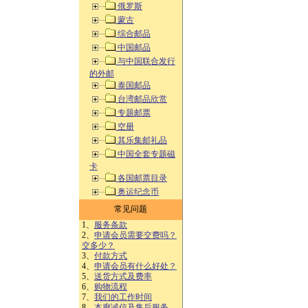
俄罗斯
蒙古
综合邮品
中国邮品
与中国联合发行
的外邮
泰国邮品
台湾邮品欣赏
专题邮票
空册
其乐集邮礼品
中国全套专题磁
卡
各国邮票目录
奥运纪念币
常见问题
1、
服务条款
2、
申请会员需要交费吗？
交多少？
3、
付款方式
4、
申请会员有什么好处？
5、
送货方式及费率
6、
购物流程
7、
我们的工作时间
8、
本廊诚信及售后服务