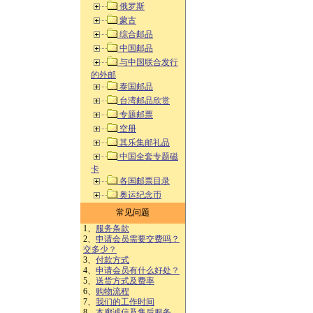
俄罗斯
蒙古
综合邮品
中国邮品
与中国联合发行
的外邮
泰国邮品
台湾邮品欣赏
专题邮票
空册
其乐集邮礼品
中国全套专题磁
卡
各国邮票目录
奥运纪念币
常见问题
1、
服务条款
2、
申请会员需要交费吗？
交多少？
3、
付款方式
4、
申请会员有什么好处？
5、
送货方式及费率
6、
购物流程
7、
我们的工作时间
8、
本廊诚信及售后服务