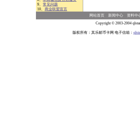
9、
常见问题
10、
商业联盟宣言
网站首页
新闻中心
资料中
Copyright © 2003-2004 qlsta
版权所有：其乐邮币卡网 电子信箱：
qls