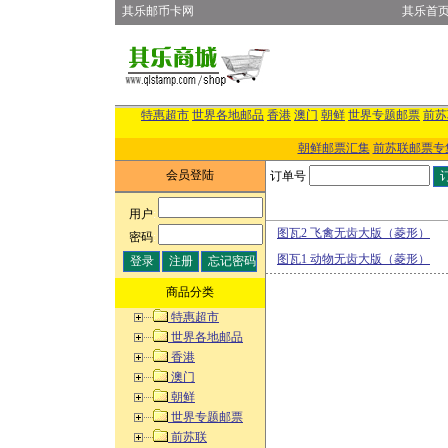
其乐邮币卡网
其乐首
特惠超市
世界各地邮品
香港
澳门
朝鲜
世界专题邮票
前苏
朝鲜邮票汇集
前苏联邮票专
会员登陆
订单号
用户
:
图瓦2 飞禽无齿大版（菱形）
密码
:
图瓦1 动物无齿大版（菱形）
商品分类
特惠超市
世界各地邮品
香港
澳门
朝鲜
世界专题邮票
前苏联