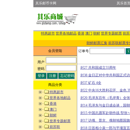
其乐邮币卡网
其乐首
特惠超市
世界各地邮品
香港
澳门
朝鲜
世界专题邮票
前苏
朝鲜邮票汇集
前苏联邮票专
会员登陆
订单号
用户
:
封27 共和国成立55周年
密码
:
封38 金日正对中华共和国正式访
封37 矿石 4全
商品分类
封22 中央16大胜利召开、金色 
特惠超市
世界各地邮品
封20 毛泽东百年（毛岸青）全张
香港
封14 毛泽东与金日成会谈，国朝
澳门
封15 中国志愿军赴朝作战 型张+
朝鲜
封17 访俄、普京、俄朝地图国旗
世界专题邮票
前苏联
封18 日首相小泉一郎与平壤宣言