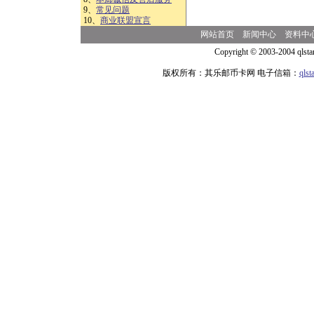
9、
常见问题
10、
商业联盟宣言
网站首页
新闻中心
资料中
Copyright © 2003-2004 qlsta
版权所有：其乐邮币卡网 电子信箱：
qls