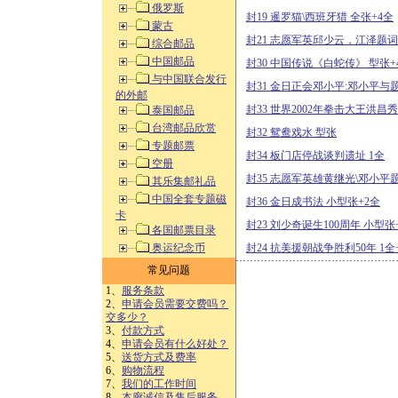
俄罗斯
封19 暹罗猫\西班牙猎 全张+4全
蒙古
封21 志愿军英邱少云，江泽题
综合邮品
中国邮品
封30 中国传说《白蛇传》 型张+
与中国联合发行
封31 金日正会邓小平:邓小平与题
的外邮
封33 世界2002年拳击大王洪昌秀
泰国邮品
台湾邮品欣赏
封32 鸳鸯戏水 型张
专题邮票
封34 板门店停战谈判遗址 1全
空册
封35 志愿军英雄黄继光\邓小平
其乐集邮礼品
中国全套专题磁
封36 金日成书法 小型张+2全
卡
封23 刘少奇诞生100周年 小型张
各国邮票目录
奥运纪念币
封24 抗美援朝战争胜利50年 1全
常见问题
1、
服务条款
2、
申请会员需要交费吗？
交多少？
3、
付款方式
4、
申请会员有什么好处？
5、
送货方式及费率
6、
购物流程
7、
我们的工作时间
8、
本廊诚信及售后服务