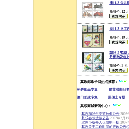
澳11-3 公
商城价: 12 
港11-3 义
商城价: 19 
朝08-5 
丹鹦鹉及红牡
商城价: 2 元
其乐邮币卡网热点推荐：
朝鲜邮品专集
前苏联邮品
澳门邮政专集
黑便士专题
其乐商城新闻中心：
·
其乐2008年春节放假公告
200
·
其乐春节放假公告
2007年2月1
·
丝绸小版每人仅限购一版
200
·
其乐关于工作时间的更改公告(06.1