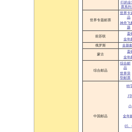
行的全
票系列:
世界卡
品
世界专题邮票
神舟飞
题
盖
前苏联
全年
俄罗斯
全新
盖
蒙古
全年
综合邮
品
综合邮品
世界异
型邮票
特
J
小
中国邮品
全年
05