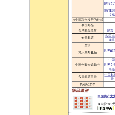
纪特文J
澳门回
珍藏
与中国联合发行的外邮
泰国邮品
台湾邮品欣赏
纪票
各国鸡
专题邮票
肖邮
空册
世界邮
其乐集邮礼品
中国
中国全套专题磁卡
世界文
动物
中国邮
各国邮票目录
录
奥运纪念币
中国共产党党
商城价: 68 