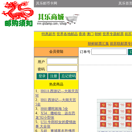
其乐邮币卡网
其乐首
特惠超市
世界各地邮品
香港
澳门
朝鲜
世界专题邮票
前苏
朝鲜邮票汇集
前苏联邮票专
会员登陆
订单号
用户
:
密码
:
热卖商品
1、
H61A 西游记—大闹天宫
M
2、
H61 西游记—大闹天宫
5全
3、
H60 哪咤闹海 5全
4、
X54 撒哈拉 远古恐
龙’92小型张
5、
U51 牛郎织女的爱情故
事 大全张
6、
X48 柬埔寨名胜佛塔