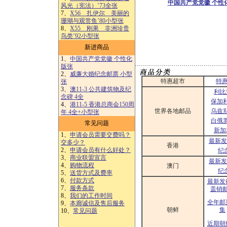
中国共产党党徽 个性
风光（宪法）’73全张
7、
X56 扎伊尔 美丽的
珊瑚与观赏鱼’80小型张
8、
X55 刚果 非洲珍贵
鸟类’92小型张
新进商品
1、
中国共产党党徽 个性化
版张
2、
威廉大婚纪念邮票 小型
特惠超市
特
张
3、
澳11-3 公共建筑物及纪
利比
念碑 4全
保加
4、
港11-5 香港总商会150周
世界各地邮品
乌兹
年 4全+小型张
白俄
常见问题
新加
1、
申请会员需要交费吗？
最新发
交多少？
香港
2、
申请会员有什么好处？
纪
3、
商业联盟宣言
最新发
4、
购物流程
澳门
纪
5、
送货方式及费率
6、
付款方式
最新发
7、
服务条款
盖销
8、
我们的工作时间
全年邮
9、
本廊诚信及售后服务
朝鲜
集
10、
常见问题
近期朝