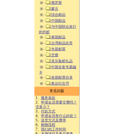
俄罗斯
蒙古
综合邮品
中国邮品
与中国联合发行
的外邮
泰国邮品
台湾邮品欣赏
专题邮票
空册
其乐集邮礼品
中国全套专题磁
卡
各国邮票目录
奥运纪念币
常见问题
1、
服务条款
2、
申请会员需要交费吗？
交多少？
3、
付款方式
4、
申请会员有什么好处？
5、
送货方式及费率
6、
购物流程
7、
我们的工作时间
8、
本廊诚信及售后服务