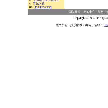
9、
常见问题
10、
商业联盟宣言
网站首页
新闻中心
资料中
Copyright © 2003-2004 qlsta
版权所有：其乐邮币卡网 电子信箱：
qls