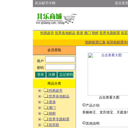
其乐邮币卡网
其乐首
特惠超市
世界各地邮品
香港
澳门
朝鲜
世界专题邮票
前苏
朝鲜邮票汇集
前苏联邮票专
会员登陆
用户
:
密码
:
商品分类
特惠超市
世界各地邮品
点击查看大图
香港
产品介绍:
澳门
美猴称王、龙宫借宝、天庭放
朝鲜
世界专题邮票
其他说明:
前苏联