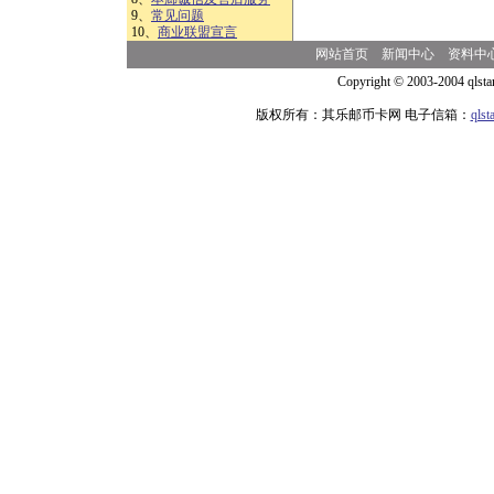
9、
常见问题
10、
商业联盟宣言
网站首页
新闻中心
资料中
Copyright © 2003-2004 qlsta
版权所有：其乐邮币卡网 电子信箱：
qls