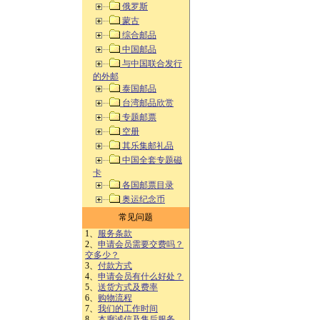
俄罗斯
蒙古
综合邮品
中国邮品
与中国联合发行
的外邮
泰国邮品
台湾邮品欣赏
专题邮票
空册
其乐集邮礼品
中国全套专题磁
卡
各国邮票目录
奥运纪念币
常见问题
1、
服务条款
2、
申请会员需要交费吗？
交多少？
3、
付款方式
4、
申请会员有什么好处？
5、
送货方式及费率
6、
购物流程
7、
我们的工作时间
8、
本廊诚信及售后服务