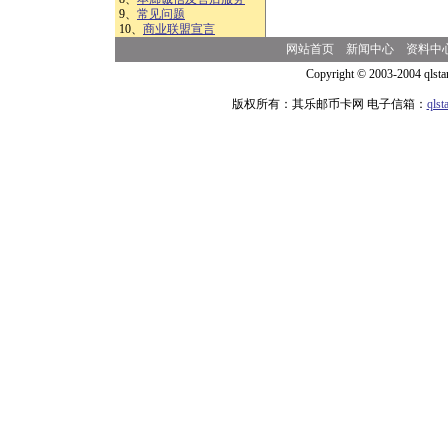
9、
常见问题
10、
商业联盟宣言
网站首页
新闻中心
资料中
Copyright © 2003-2004 qlsta
版权所有：其乐邮币卡网 电子信箱：
qls