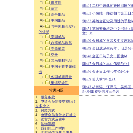
俄罗斯
朝n54 二战中曾载朝难民回国的
蒙古
朝n53 小泉纯一郎访朝与金正日
综合邮品
中国邮品
朝n52 英雄金正淑及用过的手枪M
与中国联合发行
朝n51 英雄安重根及中文书法
的外邮
文）M
泰国邮品
朝n50 金日成的父亲及中文志远
台湾邮品欣赏
朝n49 金日成诞生92年，旧居M+
专题邮票
空册
朝n48 金正日与子女，国旗M
其乐集邮礼品
朝n47 金日成的丰功伟绩5M+1
中国全套专题磁
朝n46 金正日工作40年4M+1全
卡
各国邮票目录
朝n39 仙人掌‘04 全张
奥运纪念币
朝n43 胡锦涛、江泽民、吴邦
常见问题
起,'04邮资明信片三全片
1、
服务条款
2、
申请会员需要交费吗？
交多少？
3、
付款方式
4、
申请会员有什么好处？
5、
送货方式及费率
6、
购物流程
7、
我们的工作时间
8、
本廊诚信及售后服务