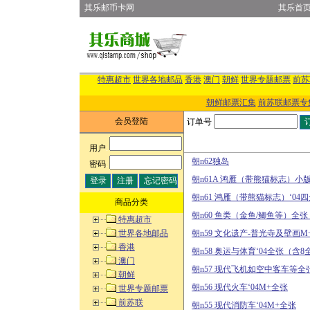
其乐邮币卡网
其乐首
特惠超市
世界各地邮品
香港
澳门
朝鲜
世界专题邮票
前苏
朝鲜邮票汇集
前苏联邮票专
会员登陆
订单号
用户
:
朝n62独岛
密码
:
朝n61A 鸿雁（带熊猫标志）小
朝n61 鸿雁（带熊猫标志）‘04
商品分类
朝n60 鱼类（金鱼/鲫鱼等）全
特惠超市
世界各地邮品
朝n59 文化遗产-普光寺及壁画M
香港
朝n58 奥运与体育‘04全张（含8
澳门
朝n57 现代飞机如空中客车等全
朝鲜
朝n56 现代火车‘04M+全张
世界专题邮票
前苏联
朝n55 现代消防车‘04M+全张