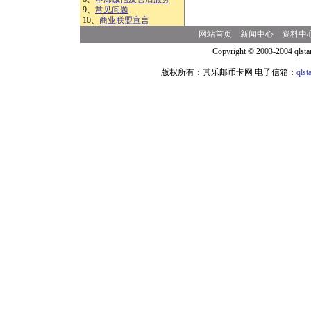
9、
常见问题
10、
商业联盟宣言
网站首页
新闻中心
资料中
Copyright © 2003-2004 qlsta
版权所有：其乐邮币卡网 电子信箱：
qls