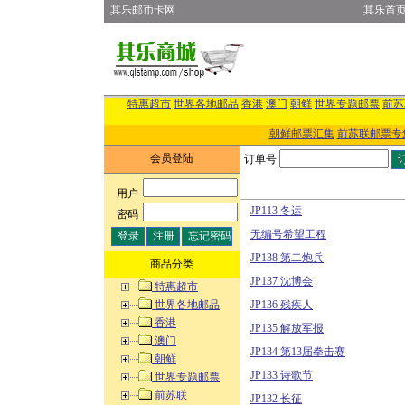
其乐邮币卡网
其乐首
特惠超市
世界各地邮品
香港
澳门
朝鲜
世界专题邮票
前苏
朝鲜邮票汇集
前苏联邮票专
会员登陆
订单号
用户
:
JP113 冬运
密码
:
无编号希望工程
JP138 第二炮兵
商品分类
JP137 沈博会
特惠超市
世界各地邮品
JP136 残疾人
香港
JP135 解放军报
澳门
JP134 第13届拳击赛
朝鲜
JP133 诗歌节
世界专题邮票
前苏联
JP132 长征