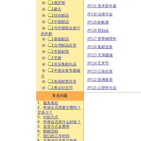
俄罗斯
JP131 美术双年展
蒙古
JP130 法律大会
综合邮品
中国邮品
JP129 欧帆赛
与中国联合发行
JP128 世妇会
的外邮
JP127 世界物理年
泰国邮品
台湾邮品欣赏
JP126 集邮业务
专题邮票
JP125 天津建城
空册
JP124 艺术节
其乐集邮礼品
中国全套专题磁
JP123 江孜抗英
卡
JP122 亚洲政党
各国邮票目录
奥运纪念币
JP121 心理学大会
常见问题
1、
服务条款
2、
申请会员需要交费吗？
交多少？
3、
付款方式
4、
申请会员有什么好处？
5、
送货方式及费率
6、
购物流程
7、
我们的工作时间
8、
本廊诚信及售后服务