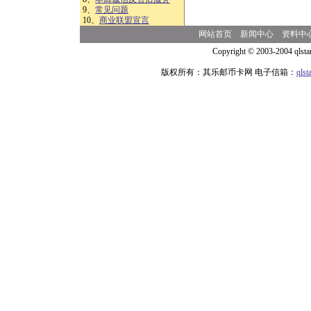
9、
常见问题
10、
商业联盟宣言
网站首页
新闻中心
资料中
Copyright © 2003-2004 qlsta
版权所有：其乐邮币卡网 电子信箱：
qls