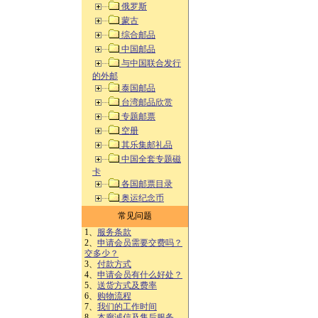
俄罗斯
蒙古
综合邮品
中国邮品
与中国联合发行
的外邮
泰国邮品
台湾邮品欣赏
专题邮票
空册
其乐集邮礼品
中国全套专题磁
卡
各国邮票目录
奥运纪念币
常见问题
1、
服务条款
2、
申请会员需要交费吗？
交多少？
3、
付款方式
4、
申请会员有什么好处？
5、
送货方式及费率
6、
购物流程
7、
我们的工作时间
8、
本廊诚信及售后服务