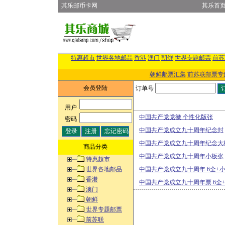
其乐邮币卡网
其乐首
特惠超市
世界各地邮品
香港
澳门
朝鲜
世界专题邮票
前苏
朝鲜邮票汇集
前苏联邮票专
会员登陆
订单号
用户
:
中国共产党党徽 个性化版张
密码
:
中国共产党成立九十周年纪念封
中国共产党成立九十周年纪念大
商品分类
中国共产党成立九十周年小板张
特惠超市
世界各地邮品
中国共产党成立九十周年 6全+
香港
中国共产党成立九十周年票 6全
澳门
朝鲜
世界专题邮票
前苏联