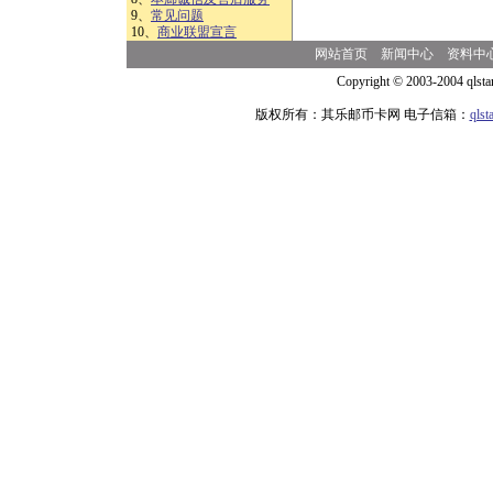
9、
常见问题
10、
商业联盟宣言
网站首页
新闻中心
资料中
Copyright © 2003-2004 qlsta
版权所有：其乐邮币卡网 电子信箱：
qls