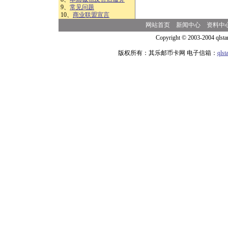
9、
常见问题
10、
商业联盟宣言
网站首页
新闻中心
资料中
Copyright © 2003-2004 qlsta
版权所有：其乐邮币卡网 电子信箱：
qls