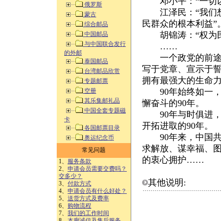
邓小平：“一切以
俄罗斯
江泽民：“我们想
蒙古
民群众的根本利益”
综合邮品
胡锦涛：“权为民
中国邮品
与中国联合发行
……
的外邮
一个政党的前途命
泰国邮品
写于党章、宣示于
台湾邮品欣赏
拥有最强大的生命
专题邮票
90年始终如一，
空册
其乐集邮礼品
懈奋斗的90年。
中国全套专题磁
90年与时俱进，
卡
开拓进取的90年。
各国邮票目录
90年来，中国共
奥运纪念币
求解放、谋幸福、
常见问题
的衷心拥护……
1、
服务条款
2、
申请会员需要交费吗？
交多少？
其他说明:
3、
付款方式
4、
申请会员有什么好处？
5、
送货方式及费率
6、
购物流程
7、
我们的工作时间
8、
本廊诚信及售后服务