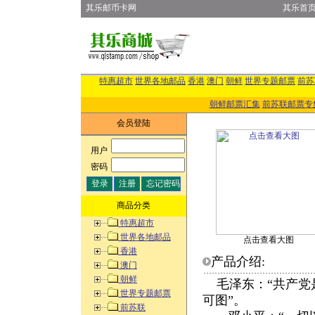
其乐邮币卡网
其乐首
特惠超市
世界各地邮品
香港
澳门
朝鲜
世界专题邮票
前苏
朝鲜邮票汇集
前苏联邮票专
会员登陆
用户
:
密码
:
商品分类
特惠超市
世界各地邮品
点击查看大图
香港
产品介绍:
澳门
朝鲜
毛泽东：“共产党
世界专题邮票
可图”。
前苏联