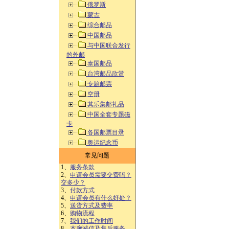
俄罗斯
蒙古
综合邮品
中国邮品
与中国联合发行
的外邮
泰国邮品
台湾邮品欣赏
专题邮票
空册
其乐集邮礼品
中国全套专题磁
卡
各国邮票目录
奥运纪念币
常见问题
1、
服务条款
2、
申请会员需要交费吗？
交多少？
3、
付款方式
4、
申请会员有什么好处？
5、
送货方式及费率
6、
购物流程
7、
我们的工作时间
8、
本廊诚信及售后服务