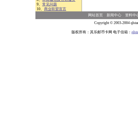
9、
常见问题
10、
商业联盟宣言
网站首页
新闻中心
资料中
Copyright © 2003-2004 qlsta
版权所有：其乐邮币卡网 电子信箱：
qls