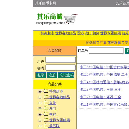
其乐邮币卡网
其乐首
特惠超市
世界各地邮品
香港
澳门
朝鲜
世界专题邮票
前苏
朝鲜邮票汇集
前苏联邮票专
会员登陆
订单号
用户
:
卡工6 中国电信：中国古代科学
密码
:
卡工5 中国电信：中国腊染 二全
卡工4 中国移动通信：剪纸-鸡 
商品分类
卡工3 中国电信：玉器 三全
特惠超市
世界各地邮品
卡工2 中国电信：乐器 三全
香港
卡工1 中国电信：中国古代乐器
澳门
朝鲜
世界专题邮票
前苏联