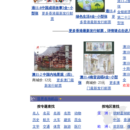
港11-
张
港11-6中国成语故事5全+小
港11-4
金银邮
型张
更多香港最新发行邮
绿色生活4全+小型张
更
第二十
票
多
香港最新发行邮票
型张
--------------
更多香港最新发行邮票，
详情请点击进
澳10
澳1
张
澳1
十周
澳10
澳11-2 中国内地景观（四）
澳11-4南音说唱4全+小型
全
商城价: 12元
更多
澳门最
张
商城价: 23元
更多
澳
欢迎
新发行邮票
门最新发行邮票
世界各地邮品
按专题查找
按地区查找
名人
名花
名画
名胜
动物
亚 洲：
朝鲜盖销
历史
航天
火车
建筑
昆虫
中国
、
香
文学
交通
体育
旅游
医疗
欧 洲：
前苏联
、