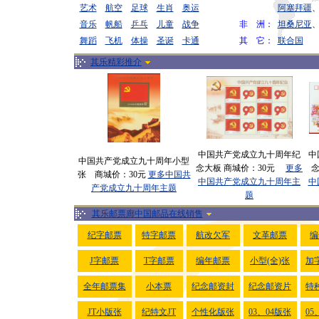
艺术
航空
足球
生肖
奥运
阿塞拜疆
音乐
帆船
乒乓
儿童
战争
非 洲：
坦桑尼亚
舞蹈
飞机
体操
圣诞
卡通
其 它：
联合国
其乐精彩推介
中国共产党成立九十周年纪
中
中国共产党成立九十周年小型
念大板 商城价：30元
更多
张 商城价：30元
更多中国共
中国共产党成立九十周年主
中
产党成立九十周年主题
题
其乐邮票廊中国邮品在线销售
纪字邮票
特字邮票
航改欠军
文革邮票
编
J字邮票
T字邮票
编年邮票
小型(全)张
加
全年邮票集
小本票
纪念邮资封
纪念邮资片
特
JT小版张
纪特文JT
个性化版张
03、04版张
05