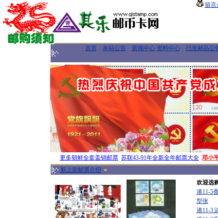
留言
首页
本站公告
新闻中心
资料中心
已发邮品公
更多朝鲜全套盖销邮票
苏联43-91年全新全年邮票大全
邓小
新上架邮票介绍
欢迎选
港11-
型张
港11-