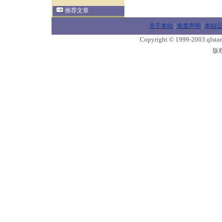
推荐文章
关于本站
|
免责声明
|
本站
Copyright © 1999-2003 qlstam
版